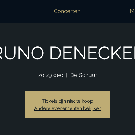
Concerten
Mo
RUNO DENECKE
zo 29 dec
  |  
De Schuur
Tickets zijn niet te koop
Andere evenementen bekijken