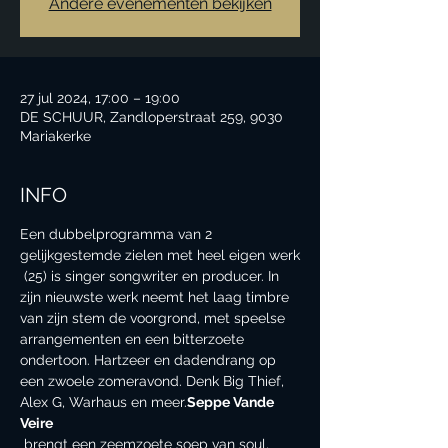
Andere evenementen bekijken
27 jul 2024, 17:00 – 19:00
DE SCHUUR, Zandloperstraat 259, 9030
Mariakerke
INFO
Een dubbelprogramma van 2 
gelijkgestemde zielen met heel eigen werk
 (25) is singer songwriter en producer. In 
zijn nieuwste werk neemt het laag timbre 
van zijn stem de voorgrond, met speelse 
arrangementen en een bitterzoete 
ondertoon. Hartzeer en dadendrang op 
een zwoele zomeravond. Denk Big Thief, 
Alex G, Warhaus en meer.
Seppe Vande 
Veire
 brengt een zeemzoete soep van soul, 