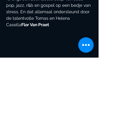
pop, jazz, r&b en gospel op een bedje van 
stress. En dat allemaal ondersteund door 
de talentvolle Tomas en Helena 
Casella
Flor Van Praet
blijf op de hoogte
schrijf je in
verzenden