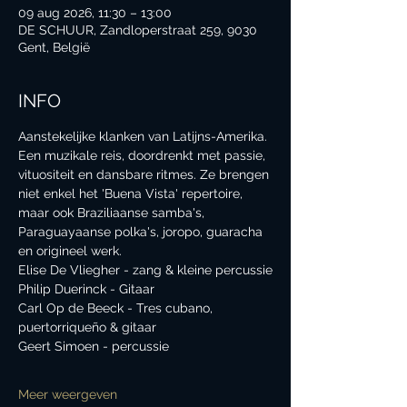
09 aug 2026, 11:30 – 13:00
DE SCHUUR, Zandloperstraat 259, 9030
Gent, België
INFO
Aanstekelijke klanken van Latijns-Amerika. 
Een muzikale reis, doordrenkt met passie, 
vituositeit en dansbare ritmes. Ze brengen 
niet enkel het 'Buena Vista' repertoire, 
maar ook Braziliaanse samba's, 
Paraguayaanse polka's, joropo, guaracha 
en origineel werk.
Elise De Vliegher - zang & kleine percussie
Philip Duerinck - Gitaar
Carl Op de Beeck - Tres cubano, 
puertorriqueño & gitaar
Geert Simoen - percussie
Meer weergeven